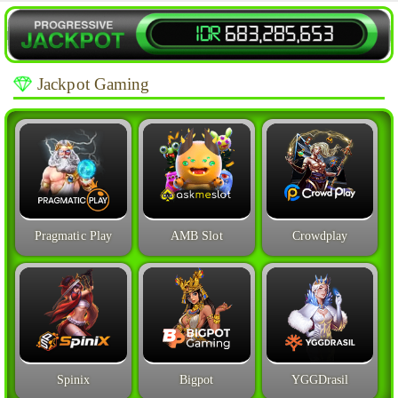
Jackpot Gaming
Pragmatic Play
AMB Slot
Crowdplay
Spinix
Bigpot
YGGDrasil