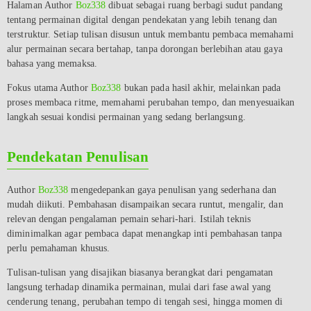
Halaman Author
Boz338
dibuat sebagai ruang berbagi sudut pandang
tentang permainan digital dengan pendekatan yang lebih tenang dan
terstruktur. Setiap tulisan disusun untuk membantu pembaca memahami
alur permainan secara bertahap, tanpa dorongan berlebihan atau gaya
bahasa yang memaksa.
Fokus utama Author
Boz338
bukan pada hasil akhir, melainkan pada
proses membaca ritme, memahami perubahan tempo, dan menyesuaikan
langkah sesuai kondisi permainan yang sedang berlangsung.
Pendekatan Penulisan
Author
Boz338
mengedepankan gaya penulisan yang sederhana dan
mudah diikuti. Pembahasan disampaikan secara runtut, mengalir, dan
relevan dengan pengalaman pemain sehari-hari. Istilah teknis
diminimalkan agar pembaca dapat menangkap inti pembahasan tanpa
perlu pemahaman khusus.
Tulisan-tulisan yang disajikan biasanya berangkat dari pengamatan
langsung terhadap dinamika permainan, mulai dari fase awal yang
cenderung tenang, perubahan tempo di tengah sesi, hingga momen di