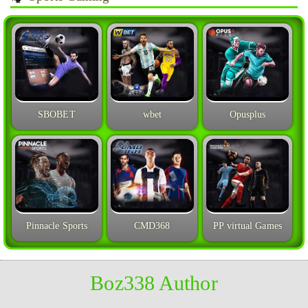
SBOBET
wbet
Opusplus
Pinnacle Sports
CMD368
PP virtual Games
Boz338 Author