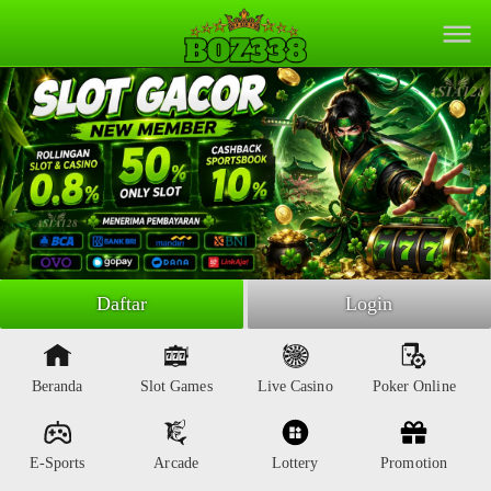
Tentang Kami
Author
Panduan Bermain
F.A.Q
Daftar
Login
Beranda
Slot Games
Live Casino
Poker Online
E-Sports
Arcade
Lottery
Promotion