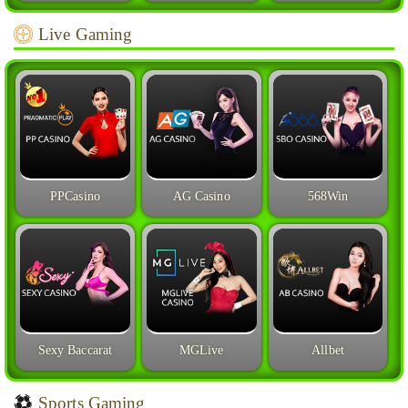
Live Gaming
PPCasino
AG Casino
568Win
Sexy Baccarat
MGLive
Allbet
Sports Gaming