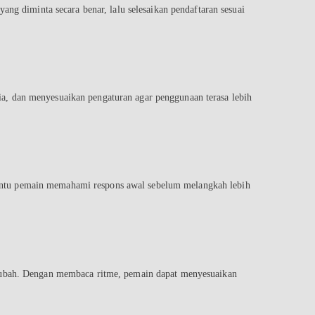
 yang diminta secara benar, lalu selesaikan pendaftaran sesuai
a, dan menyesuaikan pengaturan agar penggunaan terasa lebih
bantu pemain memahami respons awal sebelum melangkah lebih
berubah. Dengan membaca ritme, pemain dapat menyesuaikan