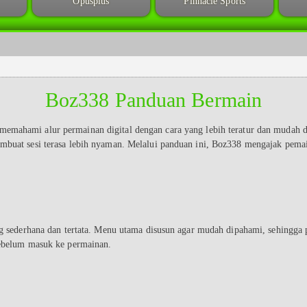
Opusplus
Pinnacle Sports
Boz338 Panduan Bermain
mahami alur permainan digital dengan cara yang lebih teratur dan mudah di
buat sesi terasa lebih nyaman. Melalui panduan ini, Boz338 mengajak pemai
ng sederhana dan tertata. Menu utama disusun agar mudah dipahami, sehingga
sebelum masuk ke permainan.