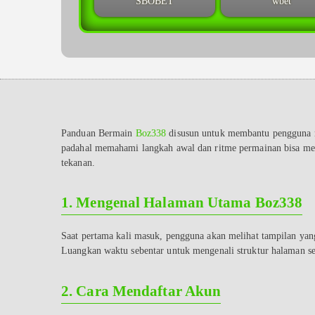
SBOBET
wbet
Panduan Bermain
Boz338
disusun untuk membantu pengguna me
padahal memahami langkah awal dan ritme permainan bisa mem
tekanan.
1. Mengenal Halaman Utama Boz338
Saat pertama kali masuk, pengguna akan melihat tampilan ya
Luangkan waktu sebentar untuk mengenali struktur halaman 
2. Cara Mendaftar Akun