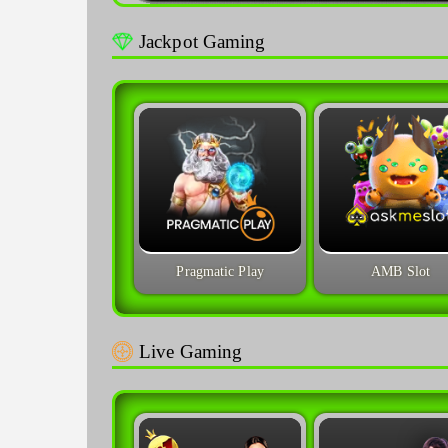
Jackpot Gaming
Pragmatic Play
AMB Slot
Live Gaming