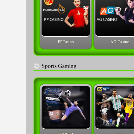
PPCasino
AG Casino
Sports Gaming