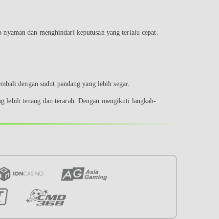
p nyaman dan menghindari keputusan yang terlalu cepat.
embali dengan sudut pandang yang lebih segar.
g lebih tenang dan terarah. Dengan mengikuti langkah-