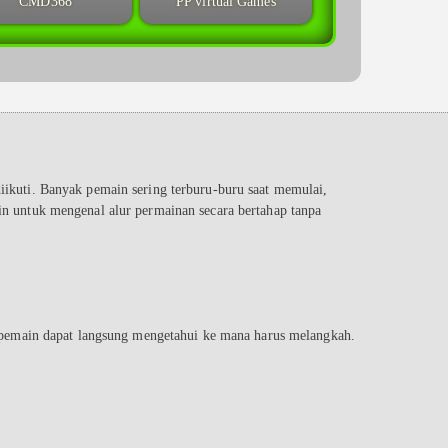
CMD368
PP virtual Games
ikuti. Banyak pemain sering terburu-buru saat memulai,
n untuk mengenal alur permainan secara bertahap tanpa
 pemain dapat langsung mengetahui ke mana harus melangkah.