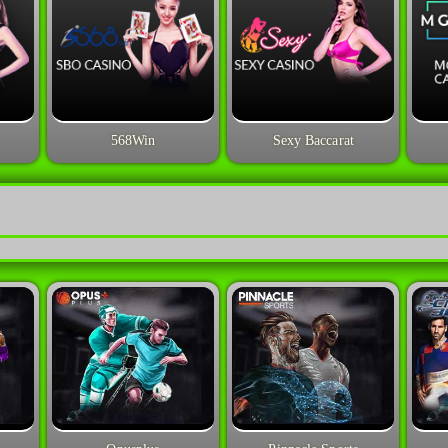
568Win
Sexy Baccarat