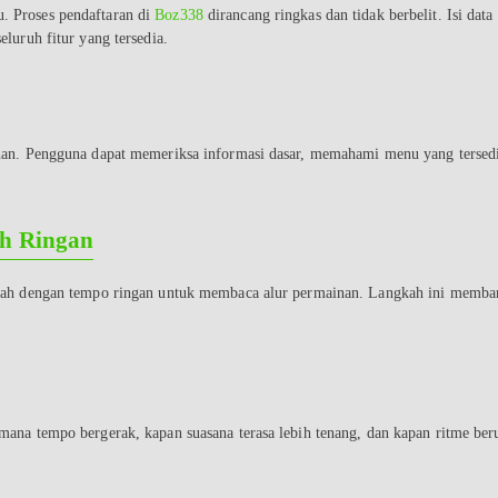
. Proses pendaftaran di
Boz338
dirancang ringkas dan tidak berbelit. Isi data
luruh fitur yang tersedia.
uhan. Pengguna dapat memeriksa informasi dasar, memahami menu yang tersedi
h Ringan
lailah dengan tempo ringan untuk membaca alur permainan. Langkah ini mem
imana tempo bergerak, kapan suasana terasa lebih tenang, dan kapan ritme 