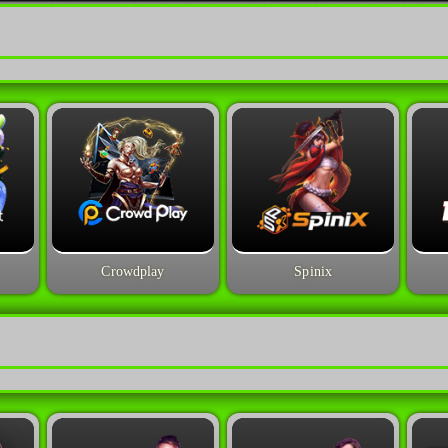
Crowdplay
Spinix