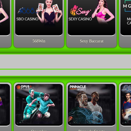
568Win
Sexy Baccarat