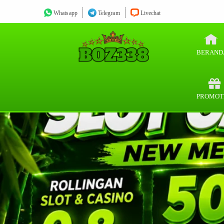
Whatsapp
Telegram
Livechat
BERAND
PROMOT