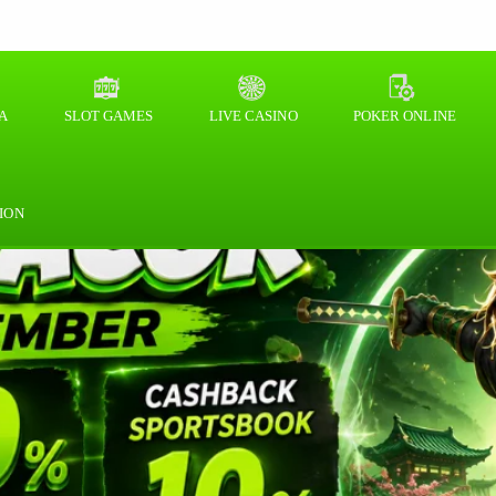
A
SLOT GAMES
LIVE CASINO
POKER ONLINE
ION