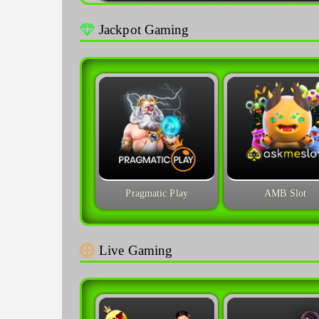
Jackpot Gaming
Pragmatic Play
AMB Slot
Live Gaming