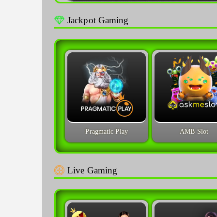
Jackpot Gaming
Pragmatic Play
AMB Slot
Live Gaming