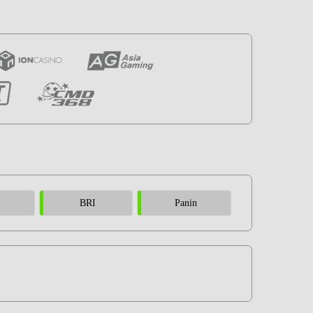
BRI
Panin