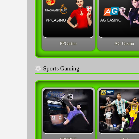
PPCasino
AG Casino
Sports Gaming