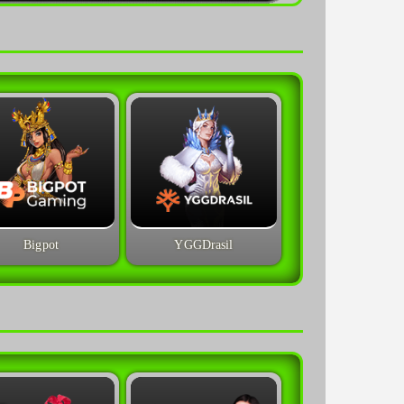
Bigpot
YGGDrasil