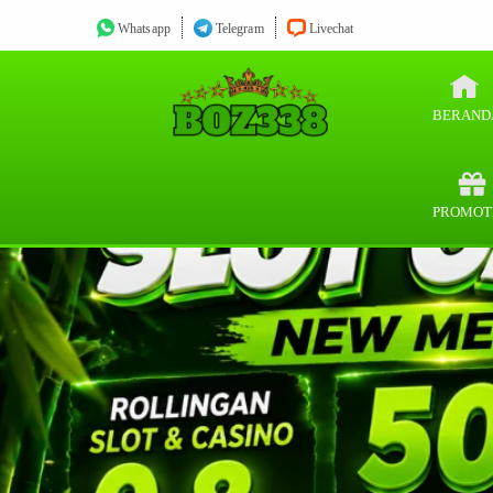
Whatsapp
Telegram
Livechat
BERAND
PROMOT