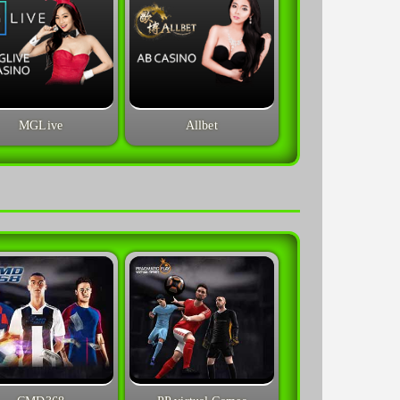
MGLive
Allbet