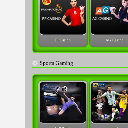
PPCasino
AG Casino
Sports Gaming