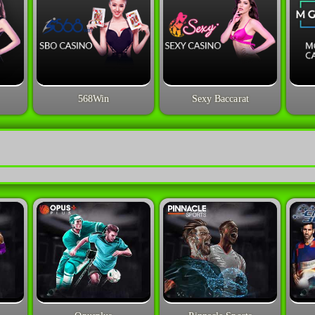
568Win
Sexy Baccarat