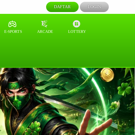
DAFTAR
LOGIN
E-SPORTS
ARCADE
LOTTERY