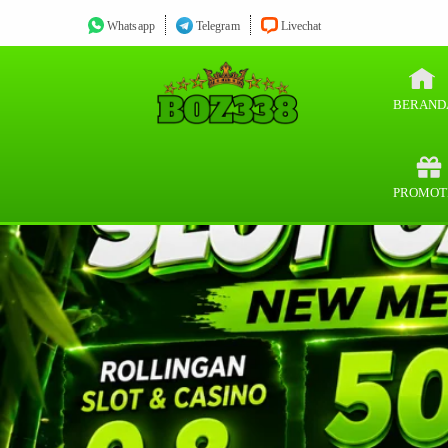
Whatsapp
Telegram
Livechat
BERAND
PROMOT