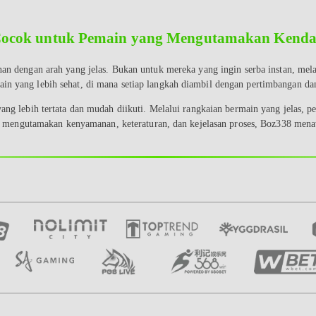
ocok untuk Pemain yang Mengutamakan Kenda
n dengan arah yang jelas. Bukan untuk mereka yang ingin serba instan, mela
 yang lebih sehat, di mana setiap langkah diambil dengan pertimbangan dan 
ng lebih tertata dan mudah diikuti. Melalui rangkaian bermain yang jelas,
ng mengutamakan kenyamanan, keteraturan, dan kejelasan proses, Boz338 mena