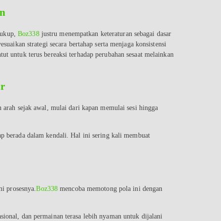
an
cukup,
Boz338
justru menempatkan keteraturan sebagai dasar
aikan strategi secara bertahap serta menjaga konsistensi
ntut untuk terus bereaksi terhadap perubahan sesaat melainkan
r
ah sejak awal, mulai dari kapan memulai sesi hingga
ap berada dalam kendali. Hal ini sering kali membuat
i prosesnya.
Boz338
mencoba memotong pola ini dengan
asional, dan permainan terasa lebih nyaman untuk dijalani